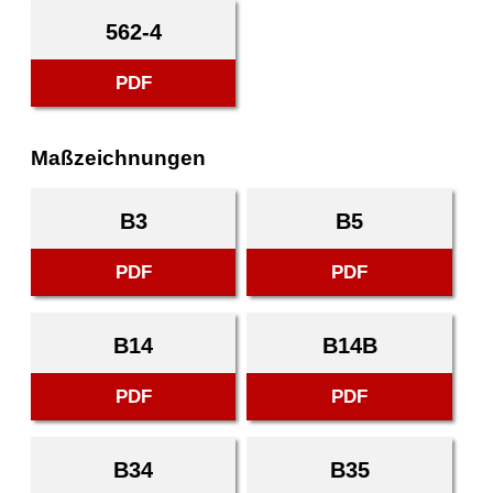
562-4
PDF
Maßzeichnungen
B3
B5
PDF
PDF
B14
B14B
PDF
PDF
B34
B35