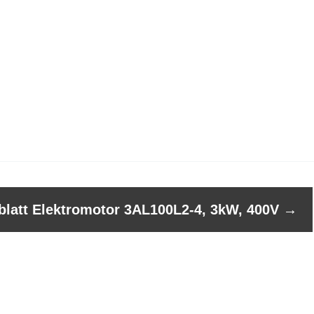
blatt Elektromotor 3AL100L2-4, 3kW, 400V
→