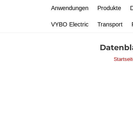
Zum
Anwendungen
Produkte
D
Inhalt
springen
VYBO Electric
Transport
Datenbl
Startsei