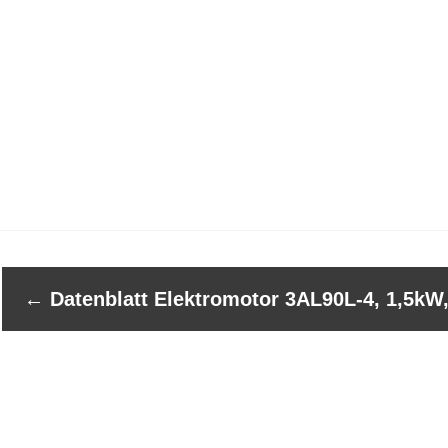
←
Datenblatt Elektromotor 3AL90L-4, 1,5kW