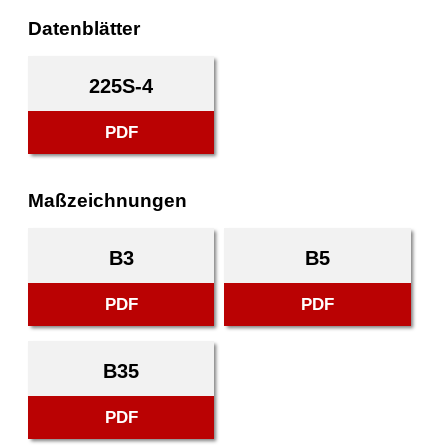
Datenblätter
225S-4
PDF
Maßzeichnungen
B3
B5
PDF
PDF
B35
PDF