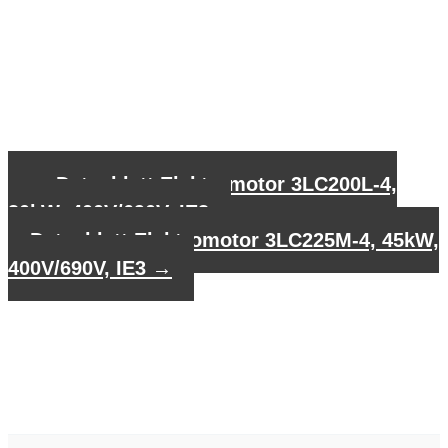
←
Datenblatt Elektromotor 3LC200L-4,
30kW, 400V/690V, IE3
Datenblatt Elektromotor 3LC225M-4, 45kW,
400V/690V, IE3
→