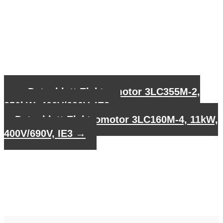
←
Datenblatt Elektromotor 3LC355M-2,
250kW, 400V/690V, IE3
Datenblatt Elektromotor 3LC160M-4, 11kW,
400V/690V, IE3
→