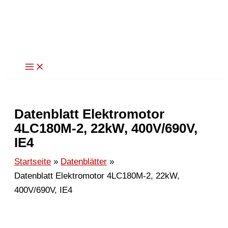
Zum
Inhalt
springen
Datenblatt Elektromotor
4LC180M-2, 22kW, 400V/690V,
IE4
Startseite
Datenblätter
Datenblatt Elektromotor 4LC180M-2, 22kW,
400V/690V, IE4