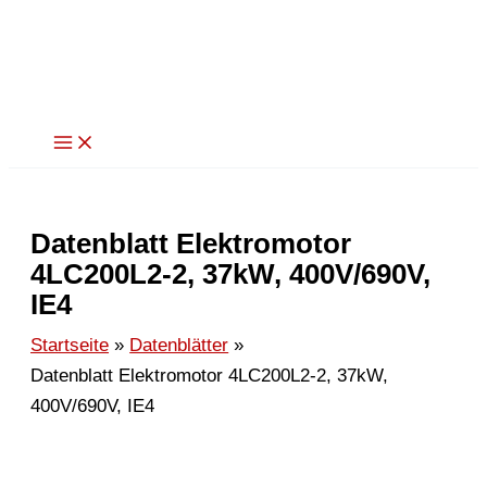
Zum
Inhalt
springen
Datenblatt Elektromotor
4LC200L2-2, 37kW, 400V/690V,
IE4
Startseite
Datenblätter
Datenblatt Elektromotor 4LC200L2-2, 37kW,
400V/690V, IE4