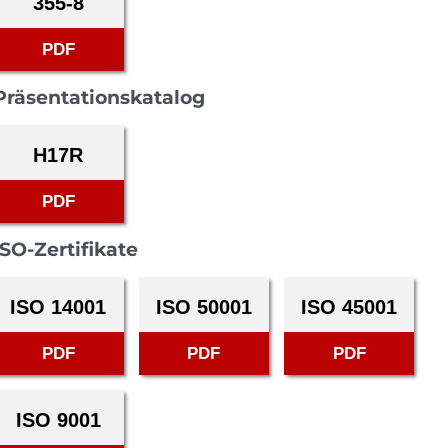
355-8
PDF
Präsentationskatalog
H17R
PDF
ISO-Zertifikate
ISO 14001
ISO 50001
ISO 45001
PDF
PDF
PDF
ISO 9001