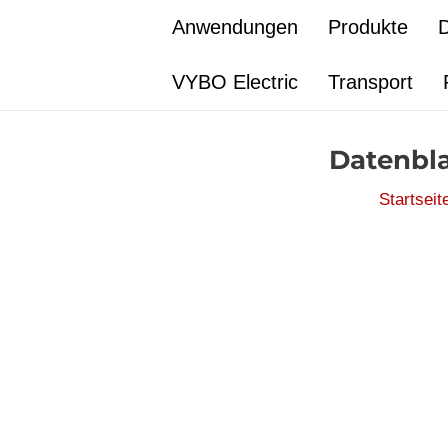
Zum
Anwendungen
Produkte
D
Inhalt
springen
VYBO Electric
Transport
Datenbla
Startseit