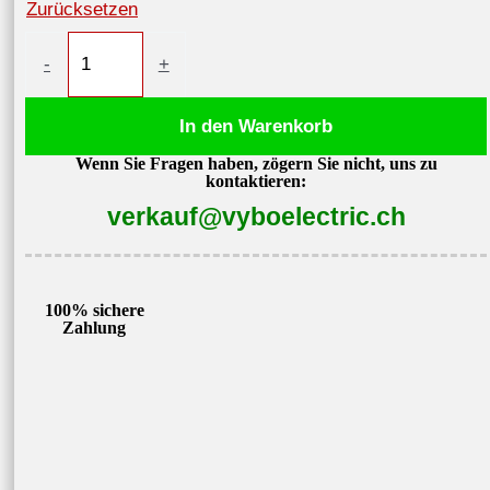
Zurücksetzen
Elektromotor
-
+
0,25kW
2720
In den Warenkorb
U/min
Wenn Sie Fragen haben, zögern Sie nicht, uns zu
400V
kontaktieren:
1AL63M2-
verkauf@vyboelectric.ch
2
Menge
100% sichere
Zahlung