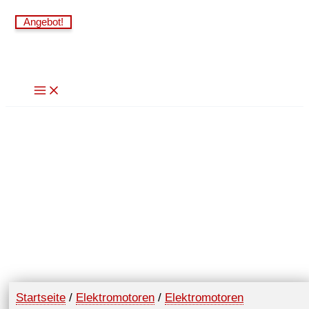
Zum
Angebot!
Inhalt
springen
Startseite
/
Elektromotoren
/
Elektromotoren