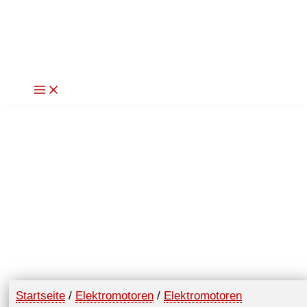
Zum
Inhalt
springen
Startseite
/
Elektromotoren
/
Elektromotoren