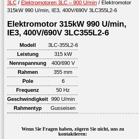
3LC
/
Elektromotoren 3LC – 900 U/min
/ Elektromotor
315kW 990 U/min, IE3, 400V/690V 3LC355L2-6
Elektromotor 315kW 990 U/min,
IE3, 400V/690V 3LC355L2-6
Modell
3LC-355L2-6
Leistung
315 kW
Nennspannung
400/690 V
Rahmen
355 mm
Pole
6
Frequenz
50 Hz
Geschwindigkeit
990 U/min
Rahmentyp
Gusseisen
Wenn Sie Fragen haben, zögern Sie nicht, uns zu
kontaktieren: