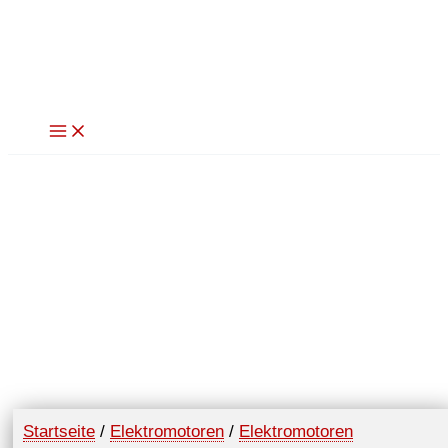
Zum
Inhalt
springen
Startseite
/
Elektromotoren
/
Elektromotoren