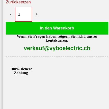
Zurücksetzen
Elektromotor
-
+
3kW
2895
In den Warenkorb
U/min,
Wenn Sie Fragen haben, zögern Sie nicht, uns zu
IE3,
kontaktieren:
400V
verkauf@vyboelectric.ch
3AL100L-
2
Menge
100% sichere
Zahlung