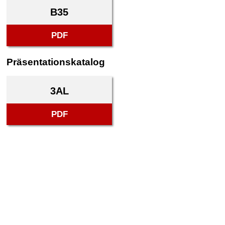
B35
PDF
Präsentationskatalog
3AL
PDF