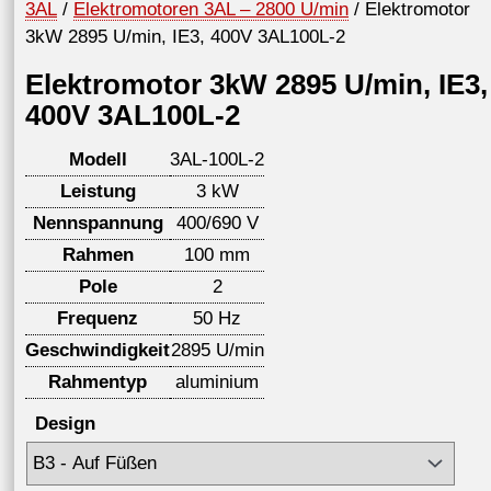
3AL
/
Elektromotoren 3AL – 2800 U/min
/ Elektromotor
3kW 2895 U/min, IE3, 400V 3AL100L-2
Elektromotor 3kW 2895 U/min, IE3,
400V 3AL100L-2
Modell
3AL-100L-2
Leistung
3 kW
Nennspannung
400/690 V
Rahmen
100 mm
Pole
2
Frequenz
50 Hz
Geschwindigkeit
2895 U/min
Rahmentyp
aluminium
Design