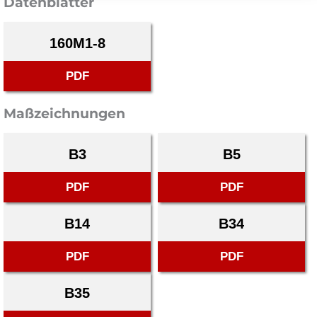
Datenblätter
160M1-8
PDF
Maßzeichnungen
B3
B5
PDF
PDF
B14
B34
PDF
PDF
B35