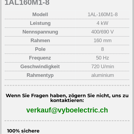
1AL160M1-8
Modell
1AL-160M1-8
Leistung
4 kW
Nennspannung
400/690 V
Rahmen
160 mm
Pole
8
Frequenz
50 Hz
Geschwindigkeit
720 U/min
Rahmentyp
aluminium
Wenn Sie Fragen haben, zögern Sie nicht, uns zu
kontaktieren:
verkauf@vyboelectric.ch
100% sichere