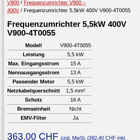
V900
/
Frequenzumrichter V900 –
400V
/ Frequenzumrichter 5,5kW 400V V900-4T0055
Frequenzumrichter 5,5kW 400V
V900-4T0055
Modell
V900-4T0055
Leistung
5,5 kW
Max. Eingangsstrom
15 A
Nennausgangsstrom
13 A
Passender Motor
5,5 kW
Netzkabelquerschnitt
1,5 mm²
Schutz
16 A
Bremseinheit
Nicht
EMV-Filter
Ja
363,00
CHF
zzgl. MwSt. (
392,40
CHF
inkl.