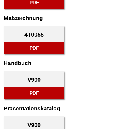
PDF
Maßzeichnung
4T0055
PDF
Handbuch
V900
PDF
Präsentationskatalog
V900