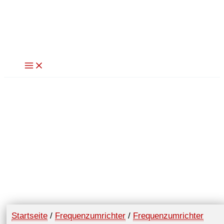
Zum
Inhalt
springen
Startseite
/
Frequenzumrichter
/
Frequenzumrichter