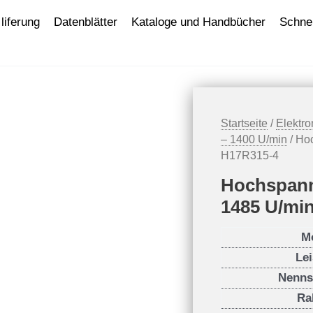
liferung
Datenblätter
Kataloge und Handbücher
Schnel
Startseite
/
Elektr
– 1400 U/min
/ Ho
H17R315-4
Hochspann
1485 U/mi
M
Le
Nenns
Ra