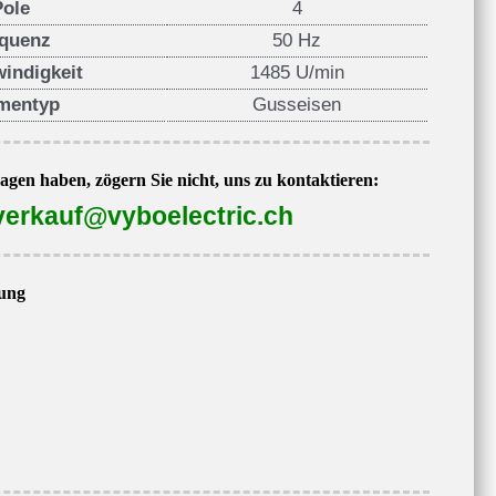
Pole
4
quenz
50 Hz
indigkeit
1485 U/min
mentyp
Gusseisen
gen haben, zögern Sie nicht, uns zu kontaktieren:
verkauf@vyboelectric.ch
ung