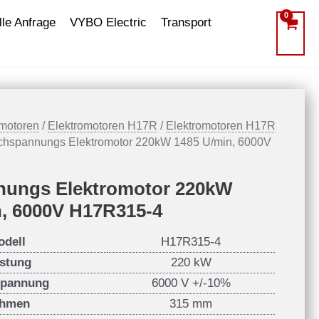
le Anfrage
VYBO Electric
Transport
omotoren
/
Elektromotoren H17R
/
Elektromotoren H17R
chspannungs Elektromotor 220kW 1485 U/min, 6000V
ungs Elektromotor 220kW
n, 6000V H17R315-4
odell
H17R315-4
istung
220 kW
pannung
6000 V +/-10%
hmen
315 mm