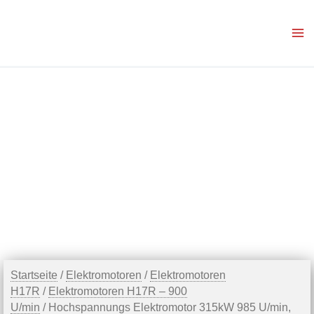
Zum
Inhalt
springen
Startseite
/
Elektromotoren
/
Elektromotoren
H17R
/
Elektromotoren H17R – 900
U/min
/ Hochspannungs Elektromotor 315kW 985 U/min,