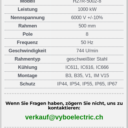
Modell
H27R-5002-8
Leistung
1000 kW
Nennspannung
6000 V +/-10%
Rahmen
500 mm
Pole
8
Frequenz
50 Hz
Geschwindigkeit
744 U/min
Rahmentyp
geschweißter Stahl
Kühlung
IC611, IC616, IC666
Montage
B3, B35, V1, IM V15
Schutz
IP44, IP54, IP55, IP65, IP67
Wenn Sie Fragen haben, zögern Sie nicht, uns zu
kontaktieren:
verkauf@vyboelectric.ch