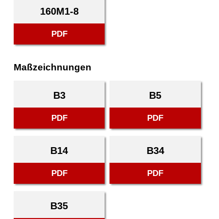
160M1-8
PDF
Maßzeichnungen
B3
B5
PDF
PDF
B14
B34
PDF
PDF
B35