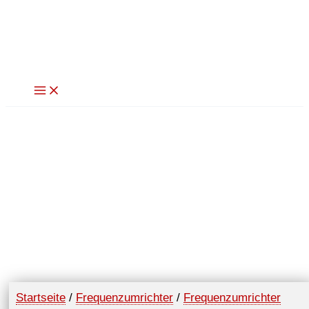
Zum
Inhalt
springen
Startseite
/
Frequenzumrichter
/
Frequenzumrichter